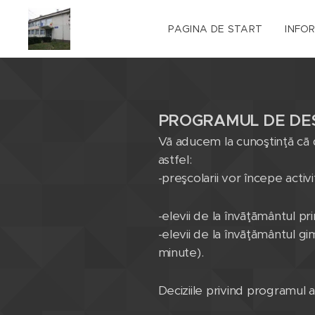
PAGINA DE START
INFO
PROGRAMUL DE DES
Vā aducem la cunoştinţă cā d
astfel:
-preşcolarii vor începe activi
-elevii de la învāţāmântul p
-elevii de la învāţământul gi
minute).
Deciziile privind programul