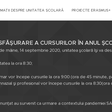
RMAȚII DESPRE UNITATEA ȘCOLARĂ
PROIECTE ERASMUS+
FĂŞURARE A CURSURILOR ÎN ANUL ŞCO
e mâine, 14 septembrie 2020, unitatea şcolarā îşi va desfă
tatea la ora 8:30;
rimar vor începe cursurile la ora 9:00 (ora de 45 minute, 
mnazial şi profesional vor începe cursurile la ora 8:30(or
 anunţat au survenit ca urmare a contextului pandemiei 