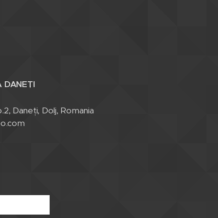
 DANEȚI
no.2, Daneți, Dolj, Romania
oo.com