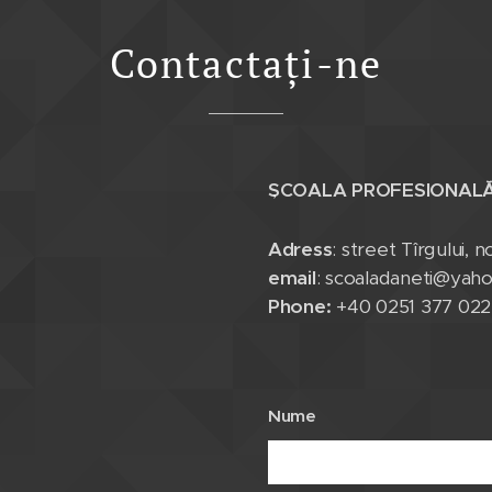
Contactați-ne
ȘCOALA PROFESIONALĂ
Adress
: street Tîrgului, 
email
: scoaladaneti@yah
Phone:
+40 0251 377 022
Nume